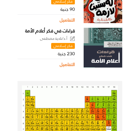
فكر إسلامي
90 جنية
التفاصيل
قراءات في فكر أعلام الأمة
أ.د/نادية مصطفى
فكر إسلامي
230 جنية
التفاصيل