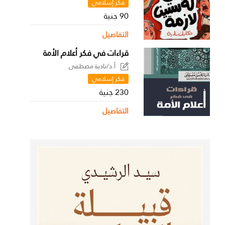
فكر إسلامي
90 جنية
التفاصيل
قراءات في فكر أعلام الأمة
أ.د/نادية مصطفى
فكر إسلامي
230 جنية
التفاصيل