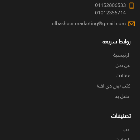
01152806533
01012355714
elbasheer.marketing@gmail.com
روابط سريعة
الرئيسية
من نحن
مقالات
كتب (بي دي اف)
اتصل بنا
تصنيفات
ادب
الروايات