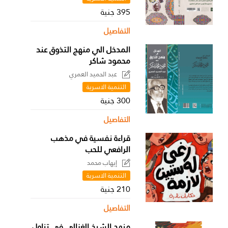
395 جنية
التفاصيل
المدخل الي منهج التذوق عند
محمود شاكر
عبد الحميد العمري
التنمية الاسرية
300 جنية
التفاصيل
قراءة نفسية في مذهب
الرافعي للحب
إيهاب محمد
التنمية الاسرية
210 جنية
التفاصيل
منهج الشيخ الغزالي في تناول