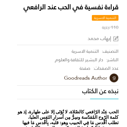
قراءة نفسية في الحب عند الرافعي
التنمية الاسرية
110 جنية
إيهاب محمد
التصنيف:
التنمية الاسرية
الناشر:
دار البشير للثقافة والعلوم
عدد الصفحات:
صفحة
Goodreads Author
نبذه عن الكتاب
الحب عِنْد الرّافعي كالصّلاة، لا تُؤتَى إلا على طهارة، إذ هو
كلمة الرّوح المُقدّسة وسِرٌّ مِن أسرارِ النَفس العليا،
تطلب أقْدس مَا فِي الحبيب وهو: قلبه، بِأقْدسِ مَا فيها