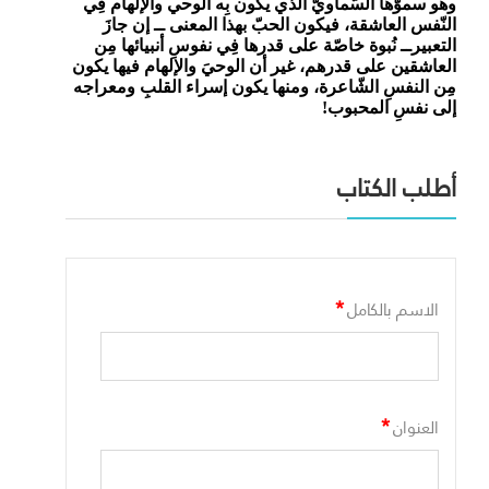
وهو سموّها السّماويّ الذي يكون بِه الوحي والإلهام فِي
النّفس العاشقة، فيكون الحبّ بهذا المعنى ــ إن جازَ
التعبيرــ نُبوة خاصّة على قدرها فِي نفوسِ أنبيائها مِن
العاشقين على قدرهم، غير أن الوحيَ والإلهام فيها يكون
مِن النفسِ الشّاعرة، ومنها يكون إسراء القلبِ ومعراجه
إلى نفسِ المحبوب!
أطلب الكتاب
*
الاسم بالكامل
*
العنوان