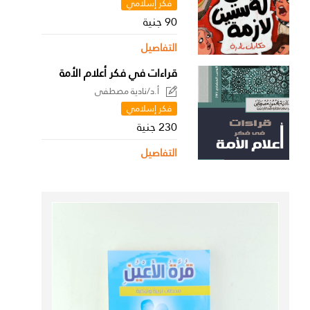
فكر إسلامي
90 جنية
التفاصيل
قراءات في فكر أعلام الأمة
أ.د/نادية مصطفى
فكر إسلامي
230 جنية
التفاصيل