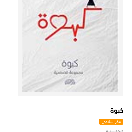
كبوة
فكر إسلامي
120 جنية