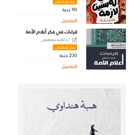
فكر إسلامي
90 جنية
التفاصيل
قراءات في فكر أعلام الأمة
أ.د/نادية مصطفى
فكر إسلامي
230 جنية
التفاصيل