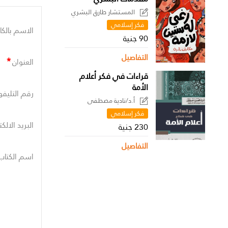
المستشار طارق البشري
فكر إسلامي
الاسم بالكا
90 جنية
التفاصيل
*
العنوان
قراءات في فكر أعلام
الأمة
رقم التليفو
أ.د/نادية مصطفى
فكر إسلامي
البريد الالك
230 جنية
التفاصيل
اسم الكتاب