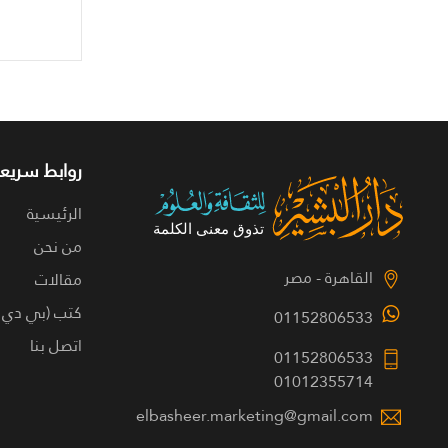
روابط سريعة
الرئيسية
من نحن
القاهرة - مصر
مقالات
كتب (بي دي 
01152806533
اتصل بنا
01152806533
01012355714
elbasheer.marketing@gmail.com