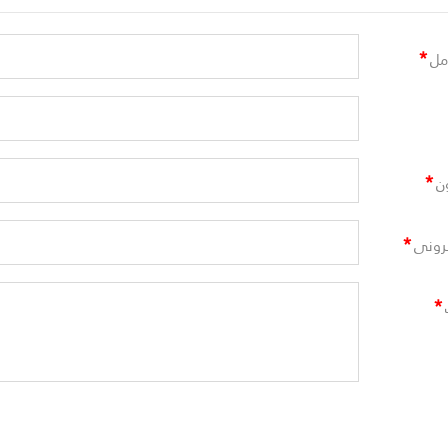
*
مل
*
ن
*
ترونى
*