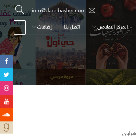
info@darelbasher.com
المركز الاعلامي
اتصل بنا
إضافات
هراوي