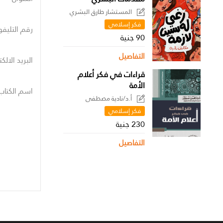
المستشار طارق البشري
فكر إسلامي
رقم التليفو
90 جنية
التفاصيل
البريد الالك
قراءات في فكر أعلام
الأمة
اسم الكتاب
أ.د/نادية مصطفى
فكر إسلامي
230 جنية
التفاصيل