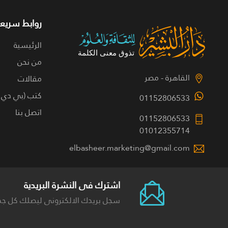
روابط سريعة
الرئيسية
من نحن
القاهرة - مصر
مقالات
كتب (بي دي 
01152806533
اتصل بنا
01152806533
01012355714
elbasheer.marketing@gmail.com
اشترك فى النشرة البريدية
سجل بريدك الالكترونى ليصلك كل جد