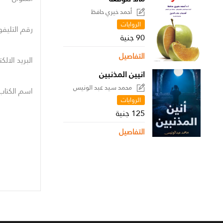
أحمد خيري حافظ
الروايات
رقم التليفو
90 جنية
التفاصيل
البريد الالك
انيين المذنبين
محمد سيد عبد الونيس
اسم الكتاب
الروايات
125 جنية
التفاصيل