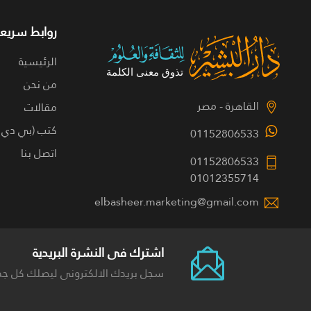
روابط سريعة
الرئيسية
من نحن
القاهرة - مصر
مقالات
كتب (بي دي 
01152806533
اتصل بنا
01152806533
01012355714
elbasheer.marketing@gmail.com
اشترك فى النشرة البريدية
سجل بريدك الالكترونى ليصلك كل جد