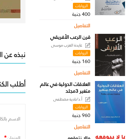
الروايات
400 جنية
التفاصيل
قرن الرعب الأفريقي
عايدة العزب موسى
نبذه عن ا
الروايات
160 جنية
التفاصيل
أطلب الكت
العلاقات الدولية في عالم
متغير 3مجلد
أ.د/نادية مصطفى
الروايات
960 جنية
الاسم بالكا
التفاصيل
*
مالا نتوقعه
العنوان