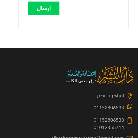
القاهرة - مصر
01152806533
01152806533
01012355714
elbasheer.marketing@gmail.com