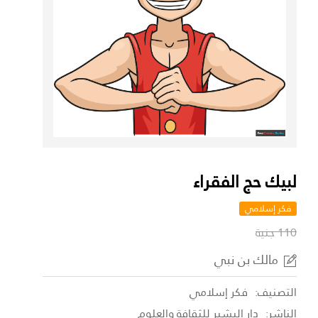
لبيك حج الفقراء
فكر إسلامي
110 جنية
مالك بن نبي
التصنيف:
فكر إسلامي
الناشر:
دار البشير للثقافة والعلوم