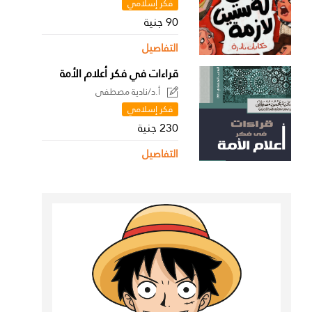
فكر إسلامي
90 جنية
التفاصيل
قراءات في فكر أعلام الأمة
أ.د/نادية مصطفى
فكر إسلامي
230 جنية
التفاصيل