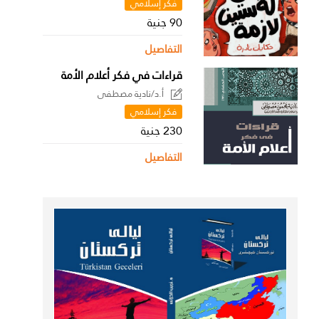
فكر إسلامي
90 جنية
التفاصيل
قراءات في فكر أعلام الأمة
أ.د/نادية مصطفى
فكر إسلامي
230 جنية
التفاصيل