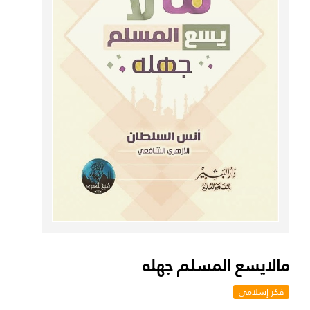
مالايسع المسلم جهله
فكر إسلامي