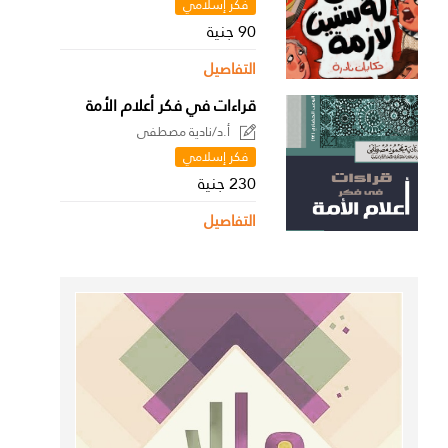
فكر إسلامي
90 جنية
التفاصيل
قراءات في فكر أعلام الأمة
أ.د/نادية مصطفى
فكر إسلامي
230 جنية
التفاصيل