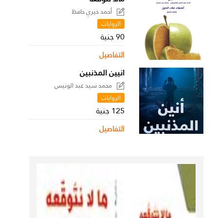
أحمد خيري حافظ
الروايات
90 جنية
التفاصيل
انيين المذنبين
محمد سيد عبد الونيس
الروايات
125 جنية
التفاصيل