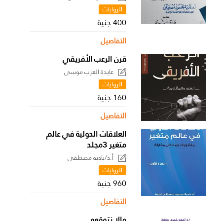
الروايات
400 جنية
التفاصيل
قرن الرعب الأفريقي
عايدة العزب موسى
الروايات
160 جنية
التفاصيل
العلاقات الدولية في عالم
متغير 3مجلد
أ.د/نادية مصطفى
الروايات
960 جنية
التفاصيل
مالا نتوقعه