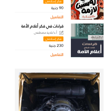
فكر إسلامي
90 جنية
التفاصيل
قراءات في فكر أعلام الأمة
أ.د/نادية مصطفى
فكر إسلامي
230 جنية
التفاصيل