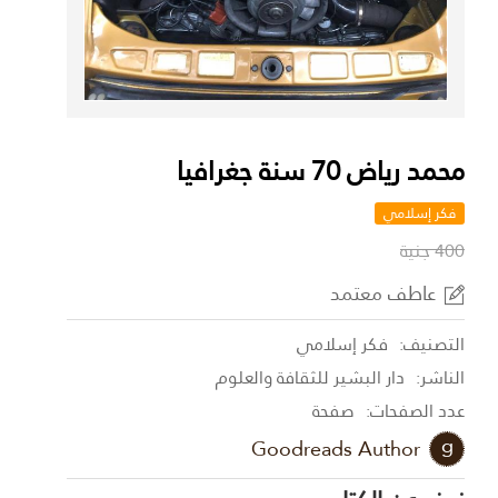
محمد رياض 70 سنة جغرافيا
فكر إسلامي
400 جنية
عاطف معتمد
التصنيف:
فكر إسلامي
الناشر:
دار البشير للثقافة والعلوم
عدد الصفحات:
صفحة
Goodreads Author