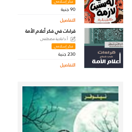
فكر إسلامي
90 جنية
التفاصيل
قراءات في فكر أعلام الأمة
أ.د/نادية مصطفى
فكر إسلامي
230 جنية
التفاصيل