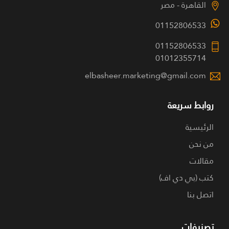
القاهرة - مصر
01152806533
01152806533
01012355714
elbasheer.marketing@gmail.com
روابط سريعة
الرئيسية
من نحن
مقالات
كتب (بي دي اف)
اتصل بنا
تصنيفات