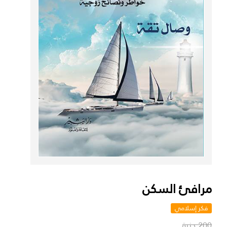
مرافئ السكن
فكر إسلامي
200 جنية