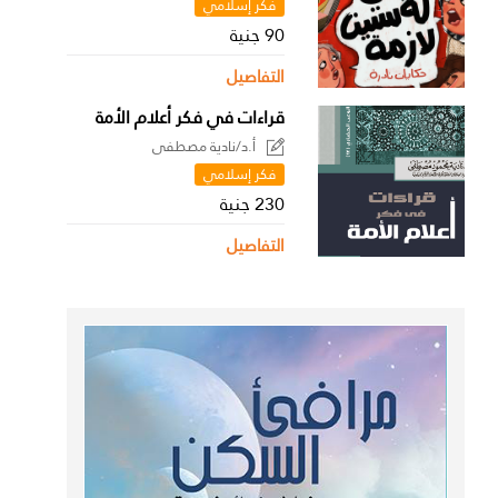
فكر إسلامي
90 جنية
التفاصيل
قراءات في فكر أعلام الأمة
أ.د/نادية مصطفى
فكر إسلامي
230 جنية
التفاصيل