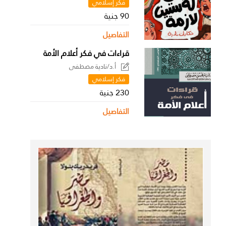
فكر إسلامي
90 جنية
التفاصيل
قراءات في فكر أعلام الأمة
أ.د/نادية مصطفى
فكر إسلامي
230 جنية
التفاصيل