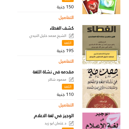
150 جنية
التفاصيل
كشف الغطاء
الشيخ محمد خليل النيدي
اللغة
195 جنية
التفاصيل
مقدمه فى نشاة اللغة
محمود شاكر
اللغة
110 جنية
التفاصيل
الوجيز في لغة الاعلام
د.عثمان ابو زيد