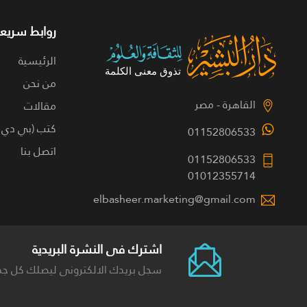
روابط سريعة
الرئيسية
من نحن
القاهرة - مصر
مقالات
كتب (بي دي 
01152806533
اتصل بنا
01152806533
01012355714
elbasheer.marketing@gmail.com
اشترك فى النشرة البريدية
سجل بريدك الالكترونى ليصلك كل جد