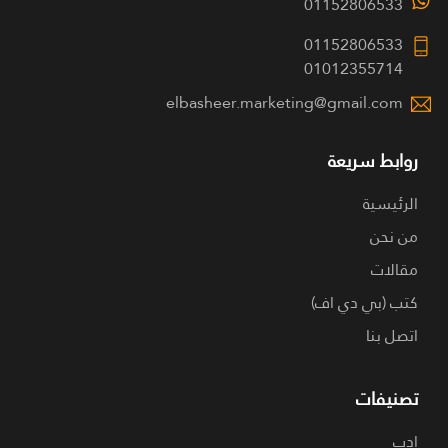
01152806533
01152806533
01012355714
elbasheer.marketing@gmail.com
روابط سريعة
الرئيسية
من نحن
مقالات
كتب (بي دي اف)
اتصل بنا
تصنيفات
ادب