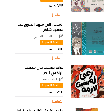
395 جنية
التفاصيل
المدخل الي منهج التذوق عند
محمود شاكر
عبد الحميد العمري
التنمية الاسرية
300 جنية
التفاصيل
قراءة نفسية في مذهب
الرافعي للحب
إيهاب محمد
التنمية الاسرية
210 جنية
التفاصيل
منهج الشيخ الغزالي في تناول