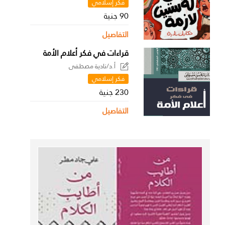
فكر إسلامي
90 جنية
التفاصيل
قراءات في فكر أعلام الأمة
أ.د/نادية مصطفى
فكر إسلامي
230 جنية
التفاصيل