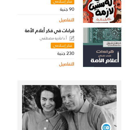
فكر إسلامي
90 جنية
التفاصيل
قراءات في فكر أعلام الأمة
أ.د/نادية مصطفى
فكر إسلامي
230 جنية
التفاصيل