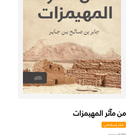
من مآثر المهيمزات
فكر إسلامي
370 جنية