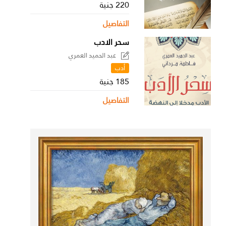
220 جنية
التفاصيل
سحر الادب
عبد الحميد العمري
أدب
185 جنية
التفاصيل