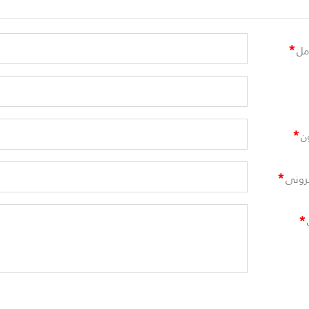
*
مل
*
ن
*
ترونى
*