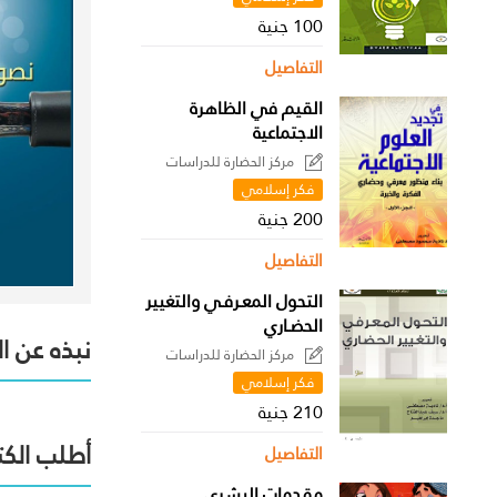
100 جنية
التفاصيل
القيم في الظاهرة
الاجتماعية
مركز الحضارة للدراسات
السياسية
فكر إسلامي
200 جنية
التفاصيل
التحول المعـرفـي والتغيير
الحضـاري
نبذه عن ا
مركز الحضارة للدراسات
السياسية
فكر إسلامي
210 جنية
أطلب الكت
التفاصيل
مقدمات البشري