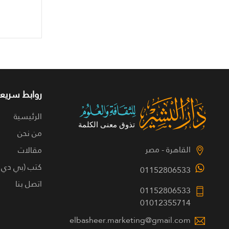
روابط سريعة
الرئيسية
من نحن
القاهرة - مصر
مقالات
كتب (بي دي 
01152806533
اتصل بنا
01152806533
01012355714
elbasheer.marketing@gmail.com