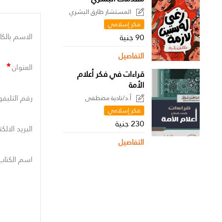
المستشار طارق البشري
فكر إسلامي
الاسم بالكا
90 جنية
التفاصيل
*
العنوان
قراءات في فكر أعلام
الأمة
رقم التليفو
أ.د/نادية مصطفى
فكر إسلامي
230 جنية
البريد الالك
التفاصيل
اسم الكتاب