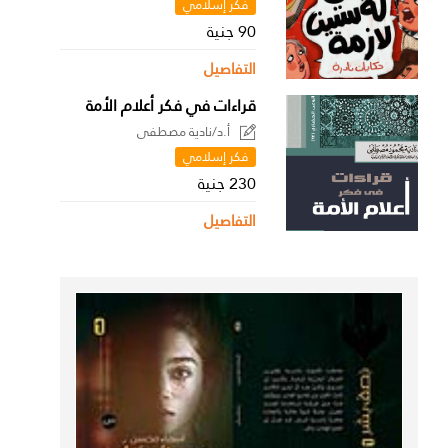
فكر إسلامي
90 جنية
التفاصيل
قراءات في فكر أعلام الأمة
أ.د/نادية مصطفى
فكر إسلامي
230 جنية
التفاصيل