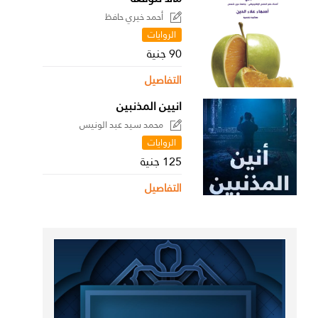
أحمد خيري حافظ
الروايات
90 جنية
التفاصيل
انيين المذنبين
محمد سيد عبد الونيس
الروايات
125 جنية
التفاصيل