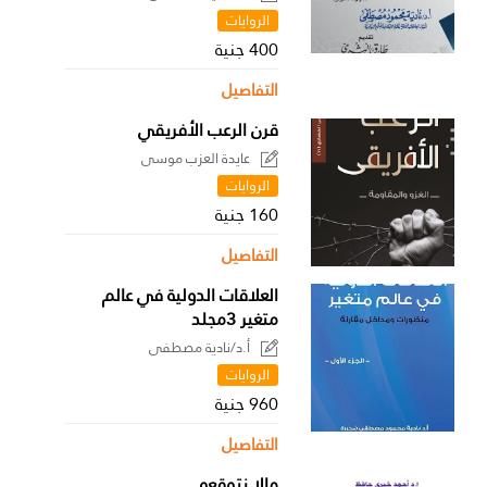
الروايات
400 جنية
التفاصيل
قرن الرعب الأفريقي
عايدة العزب موسى
الروايات
160 جنية
التفاصيل
العلاقات الدولية في عالم
متغير 3مجلد
أ.د/نادية مصطفى
الروايات
960 جنية
التفاصيل
مالا نتوقعه