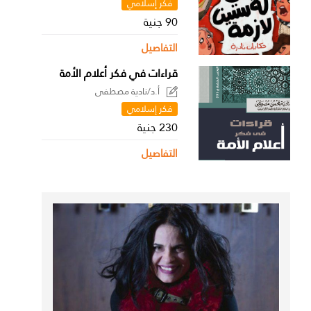
فكر إسلامي
90 جنية
التفاصيل
قراءات في فكر أعلام الأمة
أ.د/نادية مصطفى
فكر إسلامي
230 جنية
التفاصيل