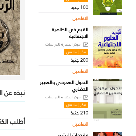
100 جنية
التفاصيل
القيم في الظاهرة
الاجتماعية
مركز الحضارة للدراسات
السياسية
فكر إسلامي
200 جنية
التفاصيل
التحول المعـرفـي والتغيير
الحضـاري
نبذه عن ا
مركز الحضارة للدراسات
السياسية
فكر إسلامي
210 جنية
أطلب الكت
التفاصيل
مقدمات البشري