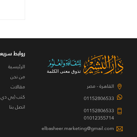
روابط سريعة
الرئيسية
من نحن
القاهرة - مصر
مقالات
كتب (بي دي 
01152806533
اتصل بنا
01152806533
01012355714
elbasheer.marketing@gmail.com