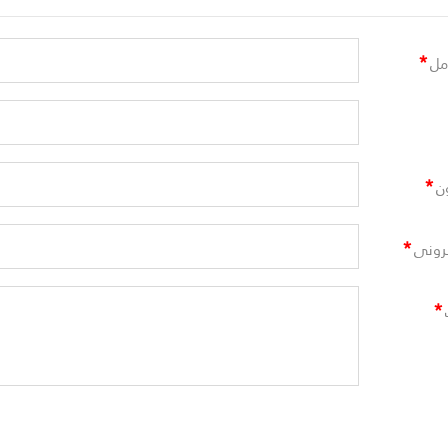
*
مل
*
ن
*
ترونى
*