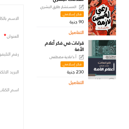
المستشار طارق البشري
فكر إسلامي
الاسم بالكا
90 جنية
التفاصيل
*
العنوان
قراءات في فكر أعلام
الأمة
رقم التليفو
أ.د/نادية مصطفى
فكر إسلامي
230 جنية
البريد الالك
التفاصيل
اسم الكتاب