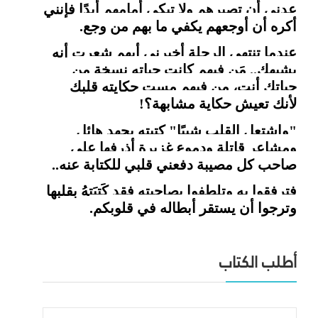
عدني أن تصبرهم ولا تبكي أمامهم أبدًا فإنني
أكره أن أوجعهم يكفي ما بهم من وجع.
عندما تنتهي الرحلة أخبرني أيهم شعرت أنه
يشبهك.. مَن فيهم كانت حياته نسخة من
حياتك أنت، من فيهم مست حكايته قلبك
لأنك تعيش حكاية مشابهة؟
!
"
واشتعل القلب شيبًا" كتبته بجهد هائل
ومشاعر قاتلة ودموع غزيرة أذرفها على
صاحب كل مصيبة دفعني قلبي للكتابة عنه..
فترفقوا به وتلطفوا بصاحبته فقد كَتبَتهُ بقلبها
وترجوا أن يستقر أبطاله في قلوبكم.
أطلب الكتاب