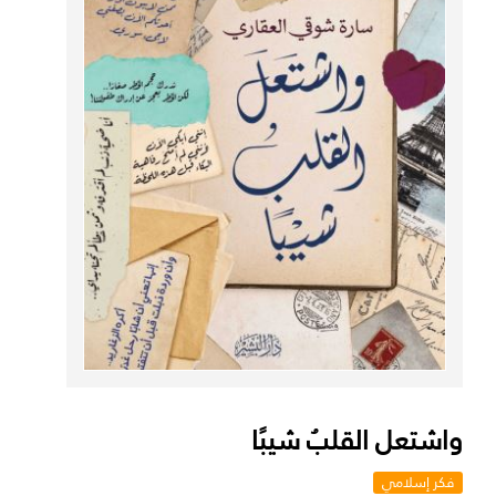
واشتعل القلبُ شيبًا
فكر إسلامي