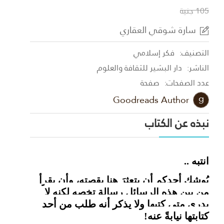
105 جنية
سارة شوقي العقاري
التصنيف:
فكر إسلامي
الناشر:
دار البشير للثقافة والعلوم
عدد الصفحات:
صفحة
Goodreads Author
نبذه عن الكتاب
انتبه ..
يُوشك أحدكم أن يتعثرَ هنا بقصته، وأن يقرأ
من بين هذه الرسائل رسالة تخصه لكنه لا
يدري متى كتبها ولا يذكر أنه طلب من أحد
كتابتها نيابةً عنه!