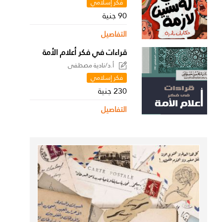
فكر إسلامي
90 جنية
التفاصيل
قراءات في فكر أعلام الأمة
أ.د/نادية مصطفى
فكر إسلامي
230 جنية
التفاصيل