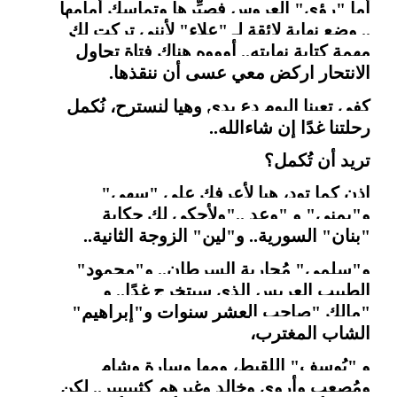
أما "رؤى" العروس فصبِّرها وتماسك أمامها
.. وضع نهاية لائقة لـ "علاء" لأنني تركت لك
مهمة كتابة نهايته.. أوووه هناك فتاة تحاول
الانتحار اركض معي عسى أن ننقذها
.
كفى تعبنا اليوم دع يدي وهيا لنسترح، نُكمل
رحلتنا غدًا إن شاءالله
..
تريد أن تُكمل؟
إذن كما تود، هيا لأعرفك على "سهى"
و"يمنى" و "وعد
"..
ولأحكي لك حكاية
"بنان" السورية.. و"لين" الزوجة الثانية..
و"سلمى" مُحاربة السرطان.. و"محمود"
الطبيب العريس الذي سيتخرج غدًا.. و
"مالك
"
صاحب العشر سنوات و"إبراهيم"
الشاب المغترب،
و "يُوسف" اللقيط، ومها وسارة وشام
ومُصعب وأروى وخالد وغيرهم كثييييير.. لكن