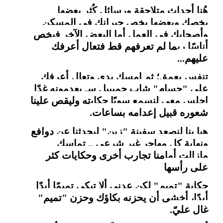
هُنا أحداث متلاحقة ورسائل كُثر بعضها
يخصك وبعضها يخص جيرانك في المسكن
وأصحابك في العمل أما البعض الآخر فيخص
أناسًا ربما لم تعرفهم قط فتعال أعرفك
عليهم
...
تنفس بعمق؛ ثم امسك يدي وتعال أعرفك
على "حسام" شاب جميييل سـ يعدمونه غدًا
اجلس معي لنسمع سويًا حكايته وليقص علينا
شعوره قبيل إعدامه بساعات
.
هيا بنا لنصعد سفينة "زين" ليحدثنا عن دوافع
ونهاية كل مهاجر غير شرعي .. تماسك
مازالت أمامنا تجارب أخرى وحكايات كثر
على رأسها
حكاية "تميم" لكن عدني ألا تبكي تميمًا أبدًا
أبدًا، أخشى أن يحزنه بكاؤك وحزن "تميم"
غال عليّ
.