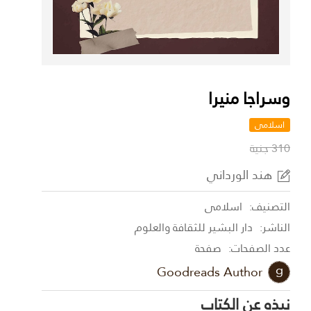
وسراجا منيرا
اسلامى
310 جنية
هند الورداني
التصنيف:
اسلامى
الناشر:
دار البشير للثقافة والعلوم
عدد الصفحات:
صفحة
Goodreads Author
نبذه عن الكتاب