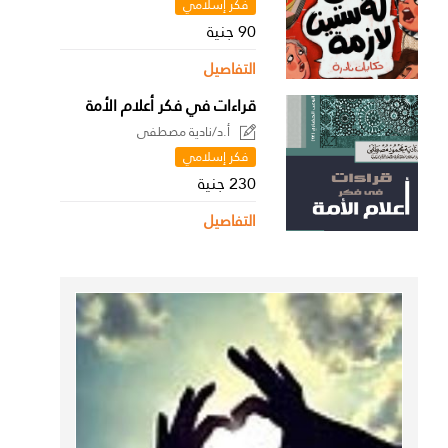
فكر إسلامي
90 جنية
التفاصيل
قراءات في فكر أعلام الأمة
أ.د/نادية مصطفى
فكر إسلامي
230 جنية
التفاصيل