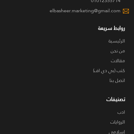
01012355714
elbasheer.marketing@gmail.com
روابط سريعة
الرئيسية
من نحن
مقالات
كتب (بي دي اف)
اتصل بنا
تصنيفات
ادب
الروايات
إسلامي