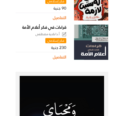
فكر إسلامي
90 جنية
التفاصيل
قراءات في فكر أعلام الأمة
أ.د/نادية مصطفى
فكر إسلامي
230 جنية
التفاصيل