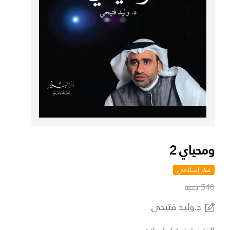
ومحياي 2
فكر إسلامي
540 جنية
د.وليد فتيحي