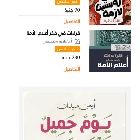
فكر إسلامي
90 جنية
التفاصيل
قراءات في فكر أعلام الأمة
أ.د/نادية مصطفى
فكر إسلامي
230 جنية
التفاصيل